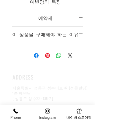
예빈당의 특징
이 있게 숙성한 맛이 일품 입니다.
1kg에 2~3마리짜리 꽃게크기로 만듭니
1. 모든음식은 개인별 맞춤형 음식으로
다.
예약제
한분만을 위해서 만들어집니다.
지름34cm 도자기
2. 모든 메뉴는 한국을 대표하는 음식들
가격 : 45만원 (10마리)
상담은 예약제를 기본으로하며, 시식과
이며 최고급 수제품으로 구성됩니다.
이 상품을 구매해야 하는 이유
함께 진행됩니다.
3. 최고급 패키지 구성(목기, 도자기, 보
자기, 선물세트상자등..)을 자랑으로 하
시부모님께 올리는 첫 상차림입니다. 생
고있습니다.
물재료를 보내기보다는 요리된음식으
로 솜씨와 정성을 표하는것이 좋습니다.
떡, 전, 고기, 해물, 찬, 다과등을 올려 일
가친지분들과 만찬의 자리를 만들어드
ADDRESS
리며, 신부를 칭찬하는 덕담뒤에 사돈의
깊은 배려와 정성을 느끼게합니다. 집안
서울특별시 성동구 성수이로 87 (성문빌딩)
마다 상황과 형편이 다르므로 본인의 환
1층 예빈당
경속에서 최대한의 성의를 보이는것이
[ 성동구 성수2가 315-7 ]
바림직합니다.
대표이사:김영아
​사업자번호:
211-09-96846
Phone
Instagram
네이버스토어팜
younga0111@hanmail.net