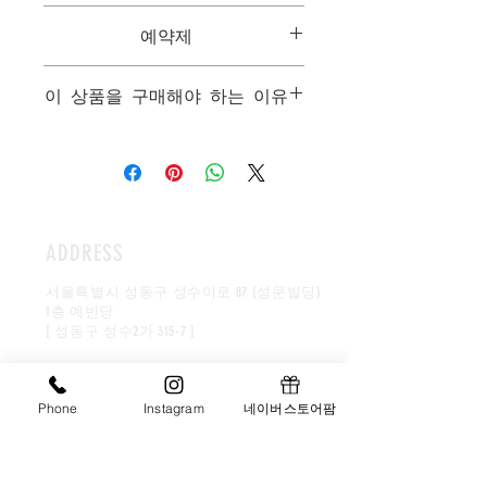
생강 조청의 깊은 풍미와 바삭하면
고 둥글게 빚어 기름에 지지는 떡입니
1. 모든음식은 개인별 맞춤형 음식으로
다.생강 조청에 버무려 윤기를 낸 후, 무
서 쫀득한 식감이 특징인 한식 디
예약제
한분만을 위해서 만들어집니다.
정과와 대추채로 장식해 사과처럼 준비
저트입니다.
2. 모든 메뉴는 한국을 대표하는 음식들
했습니다.생강 조청의 깊은 풍미와 바삭
상담은 예약제를 기본으로하며, 시식과
이며 최고급 수제품으로 구성됩니다.
이 상품을 구매해야 하는 이유
하면서 쫀득한 식감이 특징인 한식 디저
함께 진행됩니다.
다 드시지 못한 개성주악은 냉동보
3. 최고급 패키지 구성(목기, 도자기, 보
트입니다.
자기, 선물세트상자등..)을 자랑으로 하
관 해주시고, 자연 해동 후 드시기
비싸지않으면서도 평범하지않은 선물
다 드시지 못한 개성주악은 냉동보관 해
고있습니다.
을 하고싶은 분을 위해 준비한 상품입니
바랍니다.
주시고, 자연 해동 후 드시기 바랍니다.
다. 명절선물로도 인기가 좋습니다.
너무 단단해진 주악은 전자레인지
너무 단단해진 주악은 전자레인지에
5~10초 돌려 드시면 생강즙청이 녹아 좀
에 5~10초 돌려 드시면 생강즙청이
더 쫀득한 식감을 느낄 수 있어요
녹아 좀 더 쫀득한 식감을 느낄 수
ADDRESS
너무 오래 돌리면 주악이 늘어지니 주의
있어요
해 주세요!
너무 오래 돌리면 주악이 늘어지니
서울특별시 성동구 성수이로 87 (성문빌딩)
1층 예빈당
주의해 주세요!
[ 성동구 성수2가 315-7 ]
대표이사:김영아
사이즈 385*285*45
​사업자번호:
211-09-96846
보자기포장 서비스
younga0111@hanmail.net
Phone
Instagram
네이버스토어팜
(무료택배)
HOURS