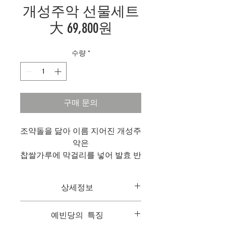
개성주악 선물세트
大 69,800원
수량
*
구매 문의
조약돌을 닮아 이름 지어진 개성주
악은
찹쌀가루에 막걸리를 넣어 발효 반
죽하고 둥글게 빚어 기름에 지지는
떡입니다.
상세정보
생강 조청에 버무려 윤기를 낸 후,
무정과와 대추채로 장식해 사과처
조약돌을 닮아 이름 지어진 개성주악은
예빈당의 특징
럼 준비했습니다.
찹쌀가루에 막걸리를 넣어 발효 반죽하