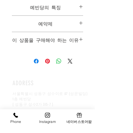
위에 이미지 사진은 중크기입니다.
대 : 10근으로 요리하며, 지름 34cm 도자
예빈당의 특징
기에 세팅 됩니다. 46만원
중 : 7근으로 요리하며, 지름 31cm도자기
1. 모든음식은 개인별 맞춤형 음식으로
에 세팅 됩니다. 40만원
예약제
한분만을 위해서 만들어집니다.
소 : 5근으로 요리하며, 지름 26cm도자기
2. 모든 메뉴는 한국을 대표하는 음식들
에 세팅 됩니다. 33만원
상담은 예약제를 기본으로하며, 시식과
이며 최고급 수제품으로 구성됩니다.
이 상품을 구매해야 하는 이유
원산지 : 미국산
함께 진행됩니다.
3. 최고급 패키지 구성(목기, 도자기, 보
자기, 선물세트상자등..)을 자랑으로 하
시부모님께 올리는 첫 상차림입니다. 생
고있습니다.
물재료를 보내기보다는 요리된음식으
로 솜씨와 정성을 표하는것이 좋습니다.
떡, 전, 고기, 해물, 찬, 다과등을 올려 일
가친지분들과 만찬의 자리를 만들어드
ADDRESS
리며, 신부를 칭찬하는 덕담뒤에 사돈의
깊은 배려와 정성을 느끼게합니다. 집안
서울특별시 성동구 성수이로 87 (성문빌딩)
마다 상황과 형편이 다르므로 본인의 환
1층 예빈당
경속에서 최대한의 성의를 보이는것이
[ 성동구 성수2가 315-7 ]
바림직합니다.
대표이사:김영아
​사업자번호:
211-09-96846
Phone
Instagram
네이버스토어팜
younga0111@hanmail.net