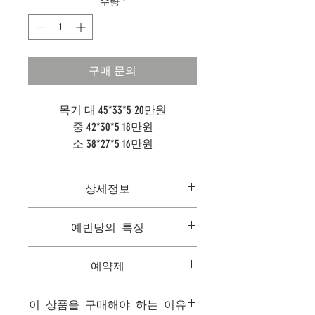
수량
*
구매 문의
목기 대 45*33*5 20만원
중 42*30*5 18만원
소 38*27*5 16만원
상세정보
목기 대 45*33*5 20만원
예빈당의 특징
중 42*30*5 18만원
소 38*27*5 16만원
1. 모든음식은 개인별 맞춤형 음식으로
예약제
한분만을 위해서 만들어집니다.
2. 모든 메뉴는 한국을 대표하는 음식들
상담은 예약제를 기본으로하며, 시식과
이며 최고급 수제품으로 구성됩니다.
이 상품을 구매해야 하는 이유
함께 진행됩니다.
3. 최고급 패키지 구성(목기, 도자기, 보