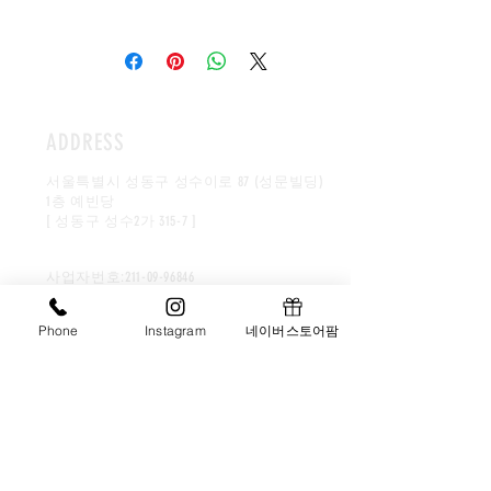
자기, 선물세트상자등..)을 자랑으로 하
시부모님께 올리는 첫 상차림입니다. 생
고있습니다.
물재료를 보내기보다는 요리된음식으
로 솜씨와 정성을 표하는것이 좋습니다.
떡, 전, 고기, 해물, 찬, 다과등을 올려 일
가친지분들과 만찬의 자리를 만들어드
ADDRESS
리며, 신부를 칭찬하는 덕담뒤에 사돈의
깊은 배려와 정성을 느끼게합니다. 집안
서울특별시 성동구 성수이로 87 (성문빌딩)
마다 상황과 형편이 다르므로 본인의 환
1층 예빈당
경속에서 최대한의 성의를 보이는것이
[ 성동구 성수2가 315-7 ]
바림직합니다.
대표이사:김영아
​사업자번호:
211-09-96846
younga0111@hanmail.net
Phone
Instagram
네이버스토어팜
HOURS
월 - 토 AM 9:00 - PM 5:00
일 AM 9:00 - PM 2:0
0
예약상담제 시식가능